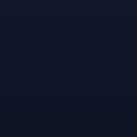
财经网站的头条新闻内容。内容涉及股票、财经、期货百事2官