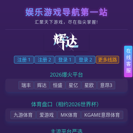
跳转到内容
博世官方注册服务
首页
企业介绍
新闻动态
产品中心
联系方式
展会活动